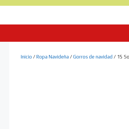
Saltar
al
contenido
Inicio
/
Ropa Navideña
/
Gorros de navidad
/ 15 So