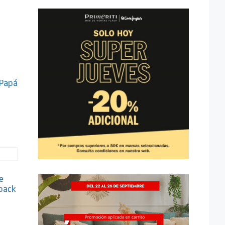
 Papá
e
pack