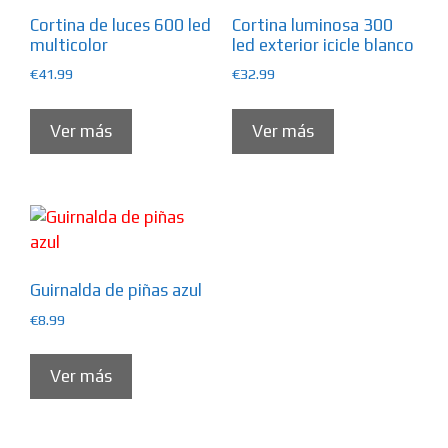
Cortina de luces 600 led
Cortina luminosa 300
multicolor
led exterior icicle blanco
€
41.99
€
32.99
Ver más
Ver más
Guirnalda de piñas azul
€
8.99
Ver más