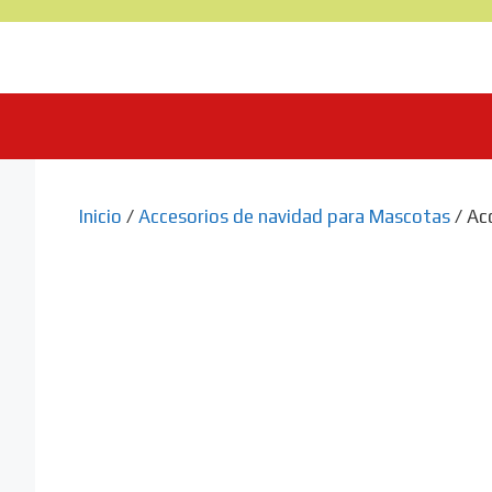
Saltar
al
contenido
Inicio
/
Accesorios de navidad para Mascotas
/ Ac