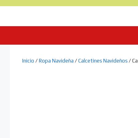
Saltar
al
contenido
Inicio
/
Ropa Navideña
/
Calcetines Navideños
/ Ca