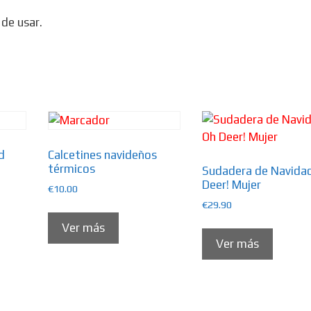
de usar.
d
Calcetines navideños
térmicos
Sudadera de Navida
Deer! Mujer
€
10.00
€
29.90
Ver más
Ver más