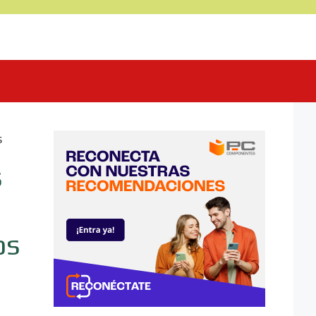
s
s
os