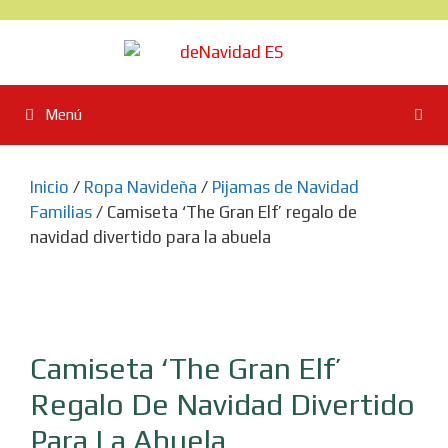
Saltar
al
contenido
Menú
Inicio
/
Ropa Navideña
/
Pijamas de Navidad
Familias
/ Camiseta ‘The Gran Elf’ regalo de
navidad divertido para la abuela
Camiseta ‘The Gran Elf’
Regalo De Navidad Divertido
Para La Abuela