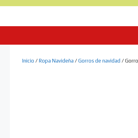
Saltar
al
contenido
Inicio
/
Ropa Navideña
/
Gorros de navidad
/ Gorro