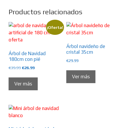
Productos relacionados
¡Oferta!
Árbol navideño de
cristal 35cm
Árbol de Navidad
180cm con pié
€
29.99
El
El
€
39.99
€
26.99
precio
precio
Ver más
original
actual
Ver más
era:
es:
€39.99.
€26.99.