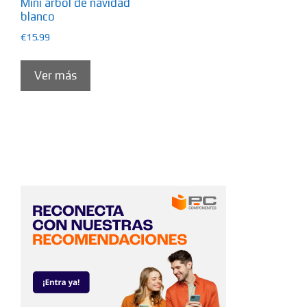
Mini árbol de navidad
blanco
€
15.99
Ver más