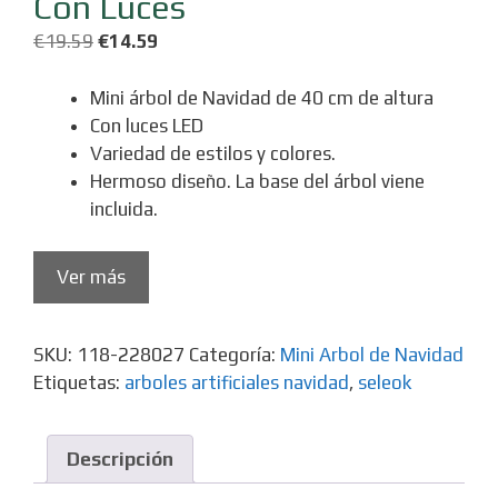
Con Luces
El
El
€
19.59
€
14.59
precio
precio
original
actual
Mini árbol de Navidad de 40 cm de altura
era:
es:
Con luces LED
€19.59.
€14.59.
Variedad de estilos y colores.
Hermoso diseño. La base del árbol viene
incluida.
Ver más
SKU:
118-228027
Categoría:
Mini Arbol de Navidad
Etiquetas:
arboles artificiales navidad
,
seleok
Descripción