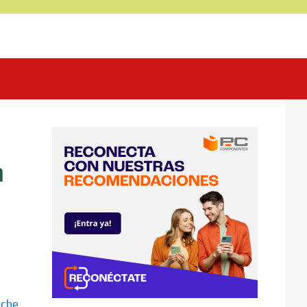
n
uche