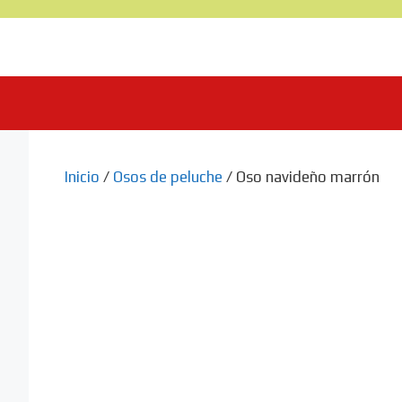
Saltar
al
contenido
Inicio
/
Osos de peluche
/ Oso navideño marrón