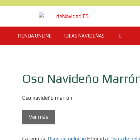
TIENDA ONLINE
IDEAS NAVIDEÑAS
Oso Navideño Marró
Oso navideño marrón
Ver más
Categoría:
Osos de peluche
Etiqueta:
Osos de pel