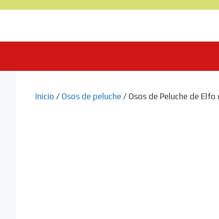
Saltar
al
contenido
Inicio
/
Osos de peluche
/ Osos de Peluche de Elfo